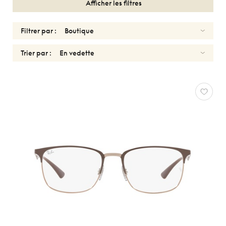
Afficher les filtres
Filtrer par :
Trier par :
OPTIQUES
FEMMES
RAY-
BAN
Réinitialiser
Types
Optiques
Solaires
Genres