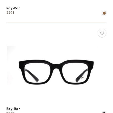
Femmes
Ray-Ban
Hommes
229$
Enfants
Formes
Matériaux
Marques
Atelier
78
*Exclusivité
Gucci
J.F.
Rey
Lacoste
Longchamp
Oakley
Ray-Ban
Oliver