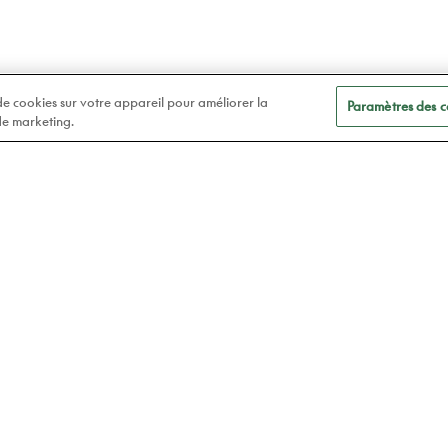
 de cookies sur votre appareil pour améliorer la
Paramètres des c
 de marketing.
A
Soins des yeux
t
Lunettes
Atelier78
Verres de contact