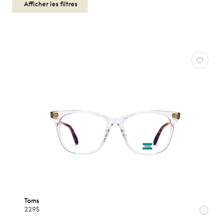
Afficher les filtres
OPTIQUES
FEMMES
TOMS
Réinitialiser
Types
Optiques
Solaires
Toms
Genres
229$