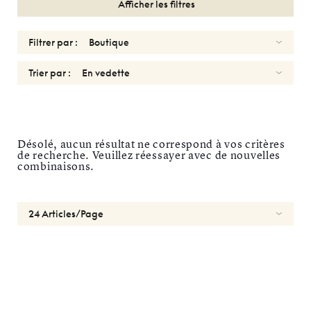
Afficher les filtres
Filtrer par :
Trier par :
SOLAIRES
HOMMES
Désolé, aucun résultat ne correspond à vos critères
de recherche. Veuillez réessayer avec de nouvelles
AHLEM
combinaisons.
Réinitialiser
Types
Optiques
Solaires
Sport
Genres