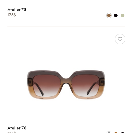
Genres
Atelier 78
Femmes
175$
Hommes
Enfants
Formes
Matériaux
Marques
Atelier
78
*Exclusivité
Gucci
J.F.
Rey
Lacoste
Longchamp
Atelier 78
Oakley