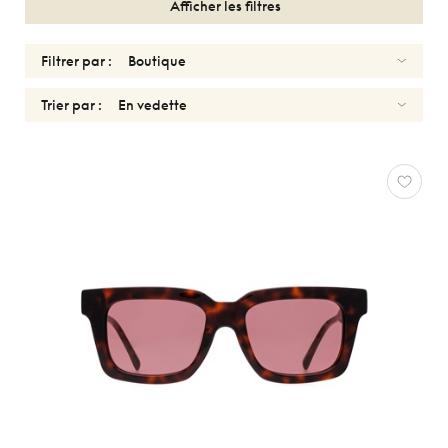
Afficher les filtres
Filtrer par :
Trier par :
SOLAIRES
FEMMES
ATELIER
78
Réinitialiser
Types
Optiques
Solaires
Sport