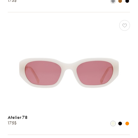
175$
Oliver
Peoples
Ray-
Ban
Tom
Ford
Voir
toutes
Caractéristiques
Atelier 78
175$