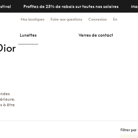
stival
Profitez de 25% de rabais sur toutes nos solaires
Ma
Nos boutiques
Foire aux questions
Connexion
En
Lunettes
Verres de contact
Dior
andes
érieure.
s à être
Filtrer par