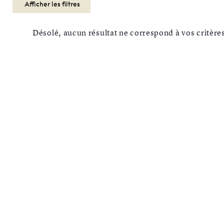
Afficher les filtres
Désolé, aucun résultat ne correspond à vos critère
SOLAIRES
HOMMES
CHRISTIAN
DIOR
Réinitialiser
Types
Optiques
Solaires
Sport