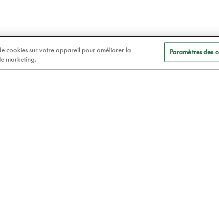
 de cookies sur votre appareil pour améliorer la
Paramètres des c
 de marketing.
A
Soins des yeux
t
Lunettes
Atelier78
Verres de contact