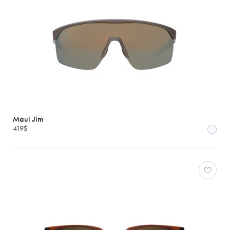
Maui Jim
419$