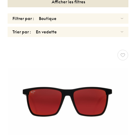
Afficher les filtres
Filtrer par :
Trier par :
SOLAIRES
HOMMES
MAUI
JIM
Réinitialiser
Types
Optiques
Solaires
Sport