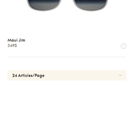
Maui Jim
349$