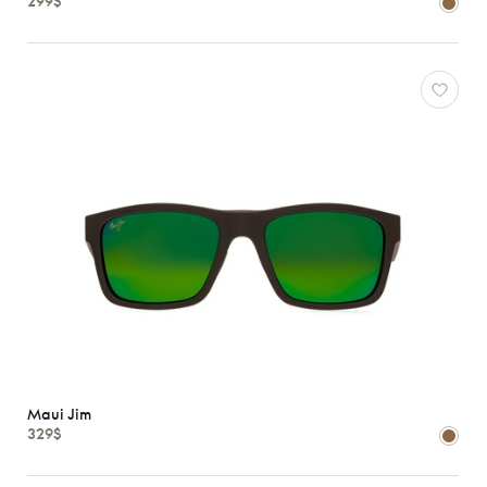
299$
Jim
Oakley
Oliver
Peoples
Ray-
Ban
Tom
Ford
Voir
toutes
Caractéristiques
Maui Jim
329$