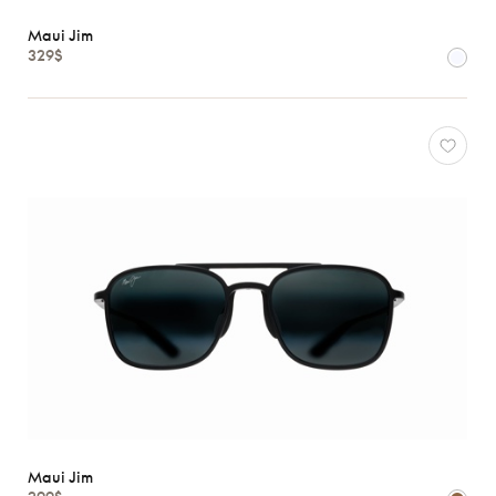
Genres
Maui Jim
Femmes
329$
Hommes
Enfants
Formes
Matériaux
Marques
Atelier
78
*Exclusivité
Gucci
J.F.
Rey
Lacoste
Longchamp
Maui Jim
Maui