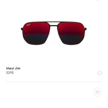
Maui Jim
329$