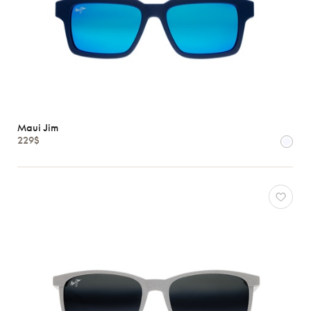
Maui Jim
229$