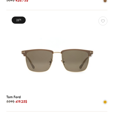
569$
426.75$
Oliver
Peoples
Ray-
25
%
Ban
Tom
Ford
Voir
toutes
Caractéristiques
Tom Ford
559$
419.25$