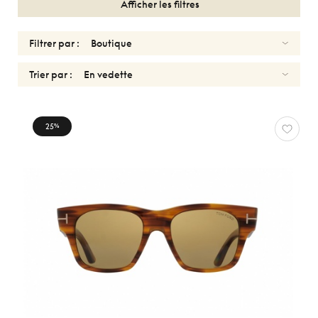
Afficher les filtres
Filtrer par :
Trier par :
SOLAIRES
25
%
FEMMES
TOM
FORD
Réinitialiser
Types
Optiques
Solaires
Sport