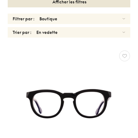
Afficher les filtres
Filtrer par :
Trier par :
FEMMES
PORTRAIT
Réinitialiser
Types
Optiques
Solaires
Genres
Femmes
Hommes