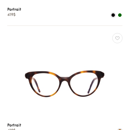
Enfants
Portrait
419$
Formes
Matériaux
Marques
Atelier
78
*Exclusivité
Gucci
J.F.
Rey
Lacoste
Longchamp
Oakley
Oliver
Peoples
Portrait
Portrait