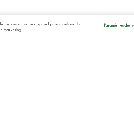
 de cookies sur votre appareil pour améliorer la
Paramètres des c
 de marketing.
A
Soins des yeux
t
Lunettes
Atelier78
Verres de contact