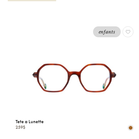
enfants
ENFANTS
GARCONS
TETE A
LUNETTE
Réinitialiser
Types
Optiques
Solaires
Tete a Lunette
259$
Genres
Femmes