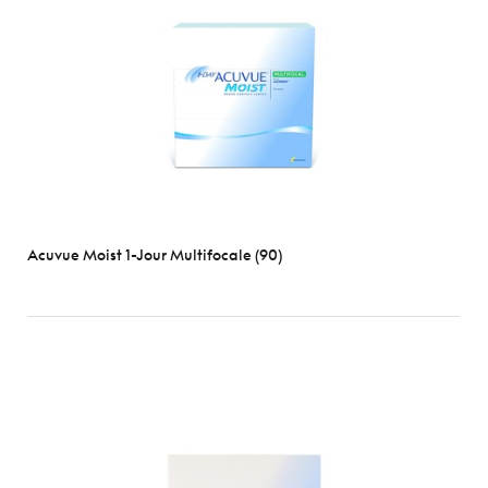
Optix
Biofinity
Clariti
D-
O
Dailies
Ultra
Voir
toutes
Acuvue Moist 1-Jour Multifocale (90)