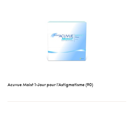
Durées
1
Jour
2
semaines
1
mois
Types
Sphérique
Torique
Acuvue Moist 1-Jour pour l'Astigmatisme (90)
Multifocale
Marques
Les plus
populaires
Acuvue
Air