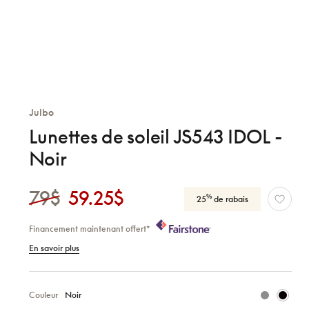
Julbo
Lunettes de soleil JS543 IDOL -
Noir
79$
59.25$
%
25
de rabais
Financement maintenant offert*
En savoir plus
Couleur
Noir