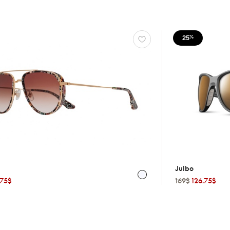
25
%
Julbo
.75$
169$
126.75$