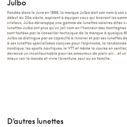
Julbo
Fondée dans le Jura en 1888, la marque Julbo doit son nom à son c
début du 20e siècle, aspirant à équiper ceux qui bravent les som
cristaux, Julbo développe une gamme de lunettes solaires dites « cri
lunettes Julbo ont plus qu’un joli nom en l’honneur des montagnes qu
sont testées par le conseiller technique de la marque à quelque 8
Julbo se distingue par sa capacité à innover et par ses lunettes 
à ses lunettes spécialisées conçues pour l’alpinisme, la randonnée, 
nordique, les sports nautiques, le VTT et même la course en sentier
devenue un incontournable pour les amoureux de plein air… et un
mieux voir le monde et vivre l’aventure, seul ou en famille.
D’autres lunettes