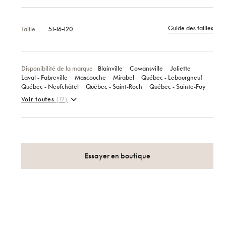
Guide des tailles
Taille
51-16-120
Disponibilité de la marque
Blainville
Cowansville
Joliette
Laval ‑ Fabreville
Mascouche
Mirabel
Québec ‑ Lebourgneuf
Québec ‑ Neufchâtel
Québec ‑ Saint‑Roch
Québec ‑ Sainte‑Foy
Voir toutes
(12)
Essayer en boutique