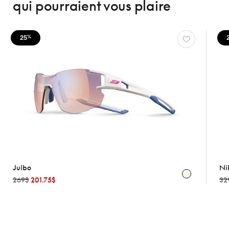
qui pourraient vous plaire
25
%
Julbo
Ni
269$
201.75$
32