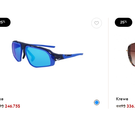
25
25
%
%
ke
Krewe
9$
246.75$
449$
336