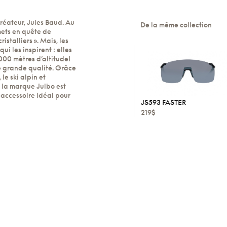
réateur, Jules Baud. Au
De la même collection
mets en quête de
stalliers ». Mais, les
i les inspirent : elles
000 mètres d’altitude!
de grande qualité. Grâce
le ski alpin et
, la marque Julbo est
 accessoire idéal pour
JS593 FASTER
219$