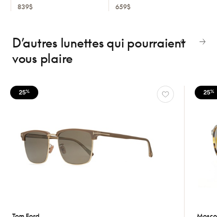
839$
659$
D’autres lunettes
qui pourraient
vous plaire
25
25
%
%
Tom Ford
Mosco