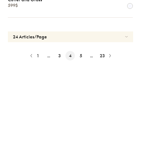
599$
1
...
3
4
5
...
23