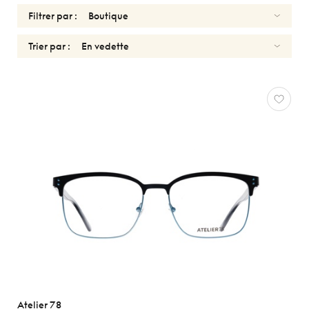
Filtrer par :
Trier par :
FEMMES
Réinitialiser
Types
Optiques
Solaires
Genres
Femmes
Hommes
Enfants
Formes
Atelier 78