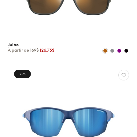
Julbo
À partir de
169$
126.75$
25
%