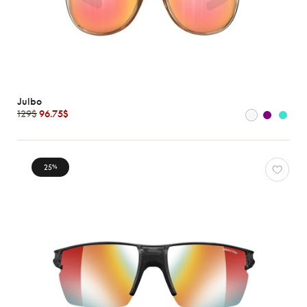
Julbo
129$
96.75$
25
%