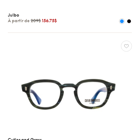
Julbo
À partir de
209$
156.75$
Cutler and Gross