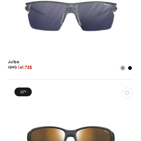
Julbo
189$
141.75$
25
%