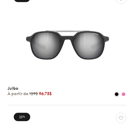
Julbo
À partir de
129$
96.75$
25
%