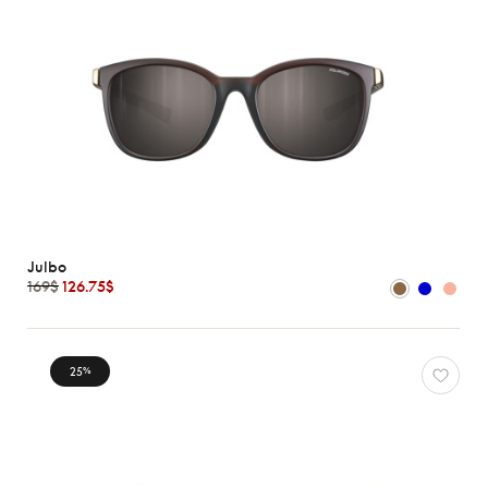
Julbo
169$
126.75$
25
%