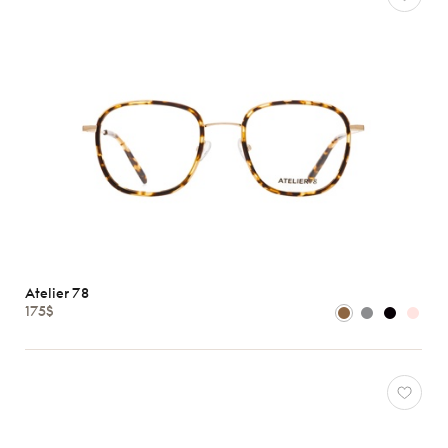
Atelier 78
175$