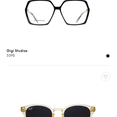
Gigi Studios
339$