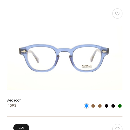
Moscot
459$
25
%