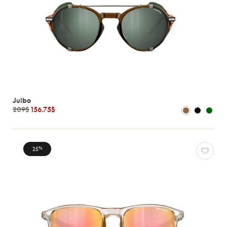
Julbo
209$
156.75$
25
%