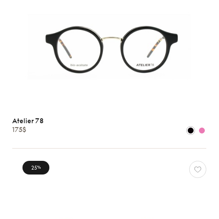
Atelier 78
175$
25
%