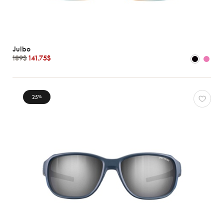
Julbo
189$
141.75$
25
%