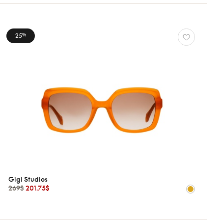
25
%
Gigi Studios
269$
201.75$