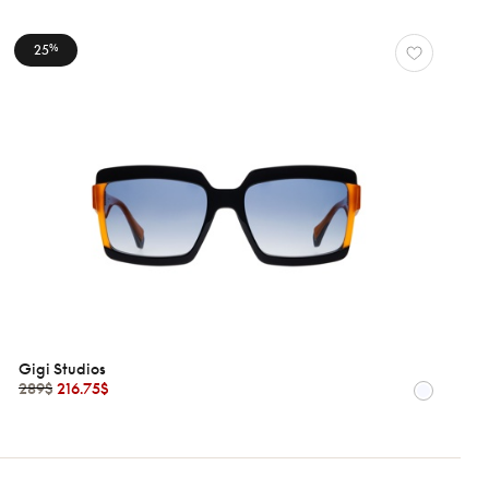
25
%
Gigi Studios
289$
216.75$