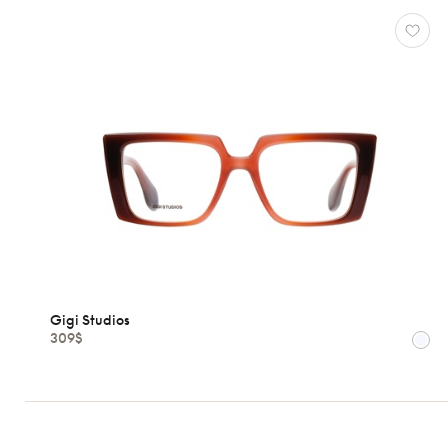
Gigi Studios
309$