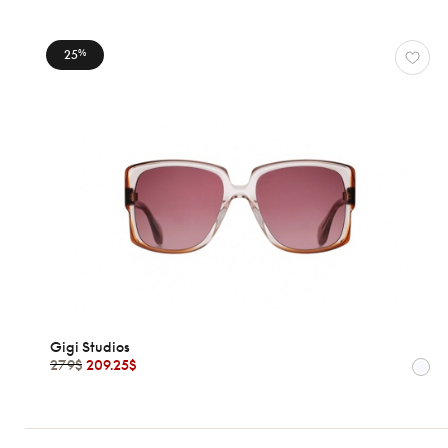
25
%
Gigi Studios
279$
209.25$