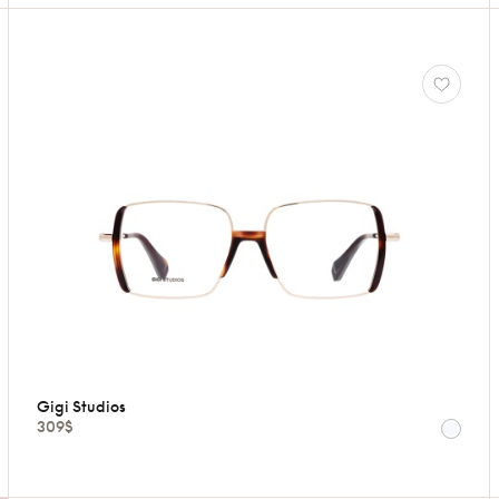
Gigi Studios
309$