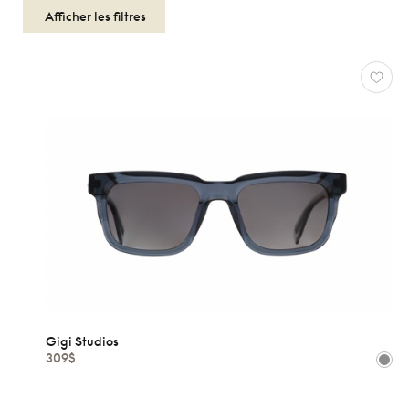
GIGI
STUDIOS
Réinitialiser
Types
Optiques
Solaires
Genres
Formes
Gigi Studios
309$
Matériaux
Marques