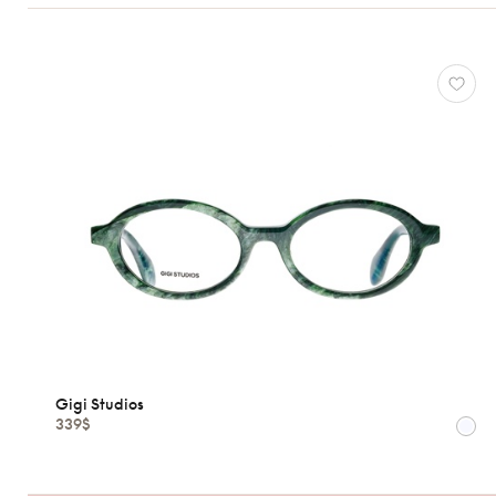
Atelier
78
*Exclusivité
Gigi
Studios
*Exclusivité
Gucci
J.F.
Rey
Lacoste
Longchamp
Oakley
Oliver
Peoples
Gigi Studios
Ray-
339$
Ban
Tom