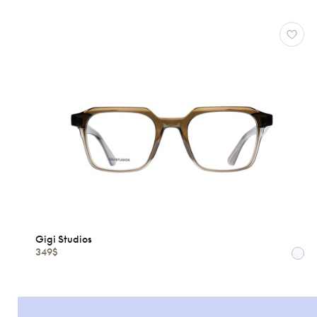
Gigi Studios
349$