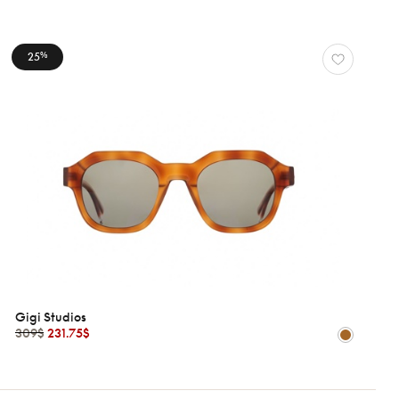
25
%
Gigi Studios
309$
231.75$