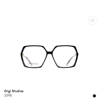
Gigi Studios
339$