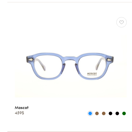
Types
Optiques
Solaires
Genres
Formes
Matériaux
Marques
Caractéristiques
Moscot
459$