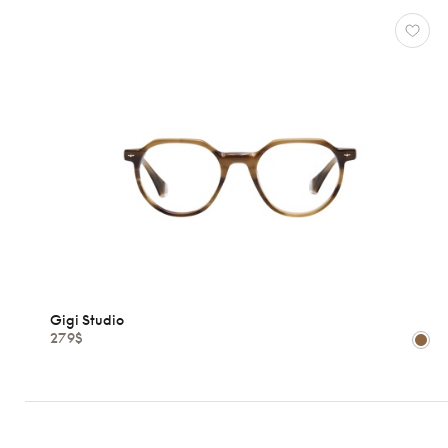
Gigi Studio
279$