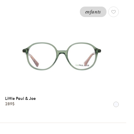
enfants
Little Paul & Joe
289$