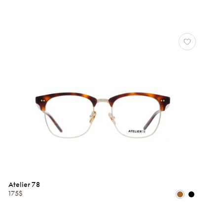
Atelier 78
175$