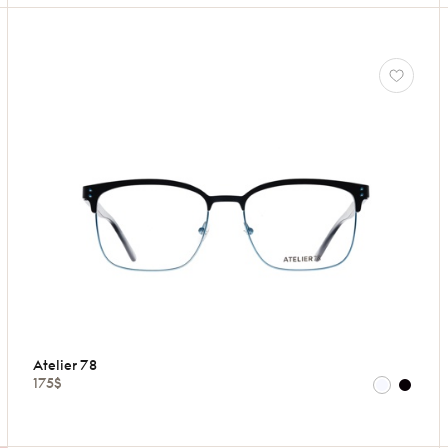
Atelier 78
175$