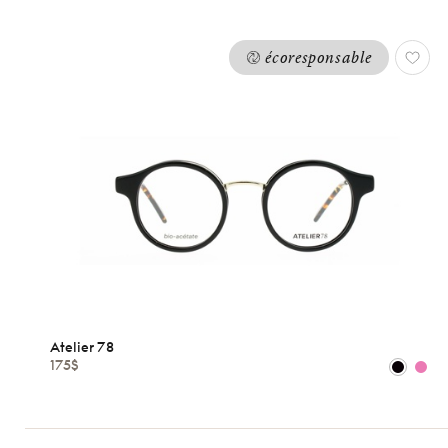
écoresponsable
Atelier 78
175$