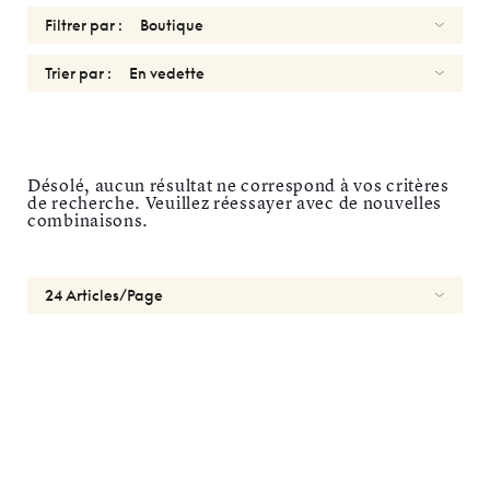
Filtrer par :
Trier par :
Types
Désolé, aucun résultat ne correspond à vos critères
Optiques
de recherche. Veuillez réessayer avec de nouvelles
Solaires
combinaisons.
Genres
Formes
Matériaux
Marques
Caractéristiques