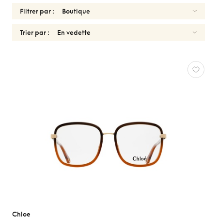
Filtrer par :
Trier par :
CHLOE
Réinitialiser
Types
Optiques
Solaires
Genres
Formes
Matériaux
Marques
Chloe