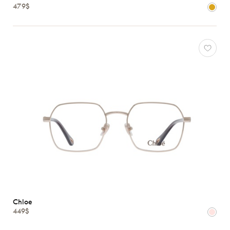
Atelier
479$
78
*Exclusivité
Chloe
Gucci
J.F.
Rey
Lacoste
Longchamp
Oakley
Oliver
Peoples
Ray-
Ban
Tom
Ford
Chloe
Voir
449$
toutes