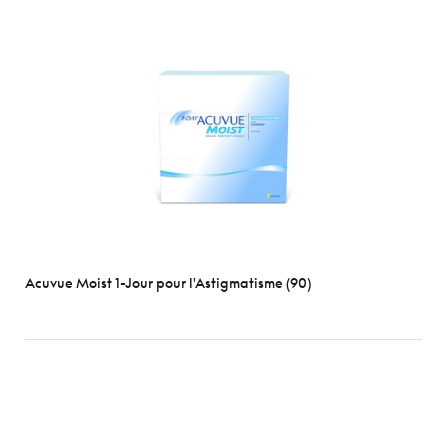
Durées
1
Jour
2
semaines
1
mois
Types
Sphérique
Torique
Acuvue Moist 1-Jour pour l'Astigmatisme (90)
Multifocale
Marques
Les plus
populaires
Acuvue
Air