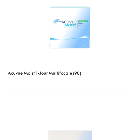
Optix
Biofinity
Clariti
D-
O
Dailies
Ultra
Voir
toutes
Acuvue Moist 1-Jour Multifocale (90)