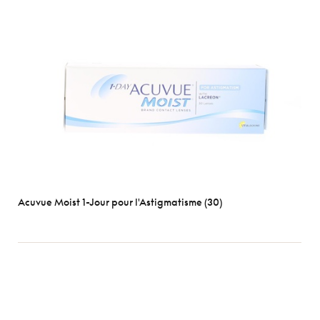
Durées
1
Jour
2
semaines
1
mois
Types
Sphérique
Torique
Acuvue Moist 1-Jour pour l'Astigmatisme (30)
Multifocale
Marques
Les plus
populaires
Acuvue
Air