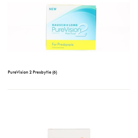
Optix
Biofinity
Clariti
D-
O
Dailies
Ultra
Voir
toutes
PureVision 2 Presbytie (6)