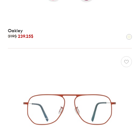
Oakley
319$
239.25$