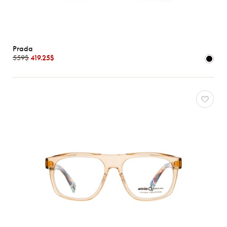
Prada
559$
419.25$