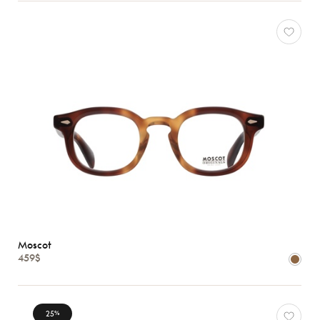
Moscot
459$
25
%