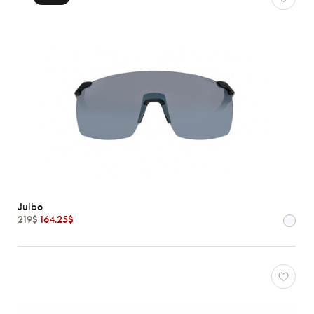
Julbo
219$
164.25$