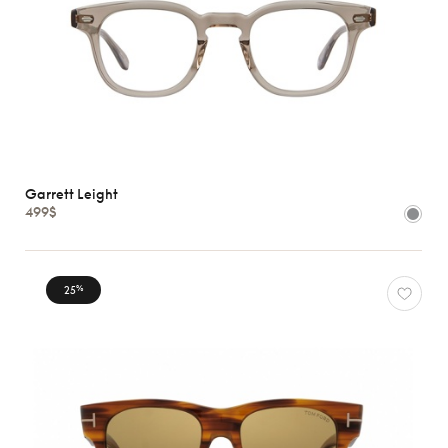
Garrett Leight
499$
25
%