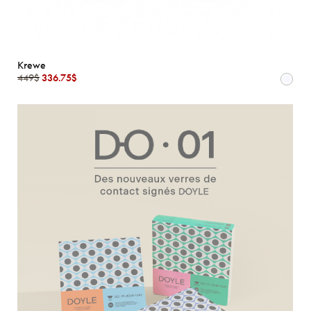
Krewe
449$
336.75$