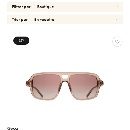
Filtrer par :
Trier par :
HOMMES
25
%
Réinitialiser
Types
Optiques
Solaires
Genres
Femmes
Hommes
Enfants
Formes
Gucci