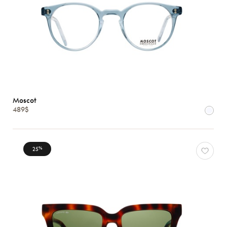
Moscot
489$
25
%