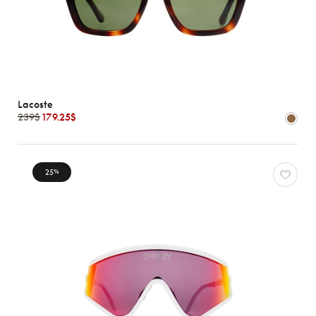
Lacoste
239$
179.25$
25
%