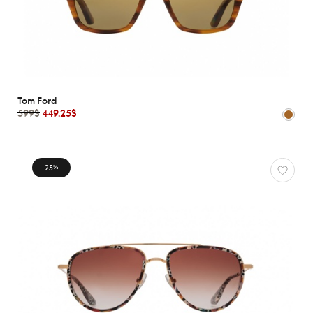
Tom Ford
599$
449.25$
25
%