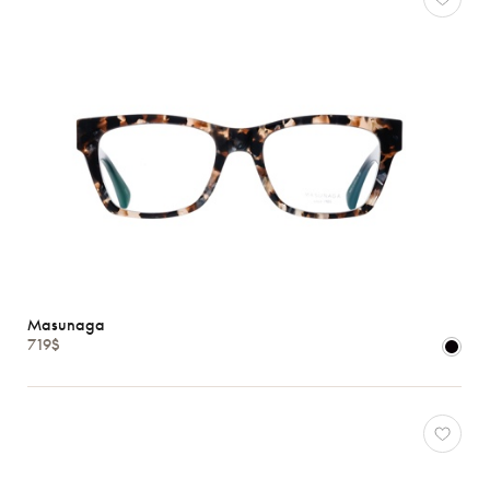
Masunaga
719$