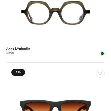
Anne&Valentin
539$
25
%