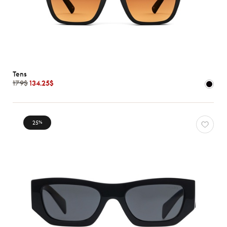
Tens
179$
134.25$
25
%