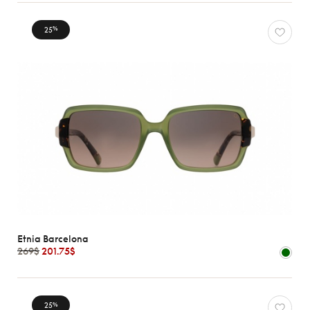
25
%
Etnia Barcelona
269$
201.75$
25
%