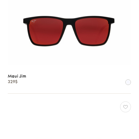
Maui Jim
329$