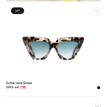
25
%
Cutler and Gross
589$
441.75$