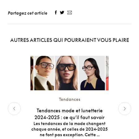
Partagez cet article
AUTRES ARTICLES QUI POURRAIENT VOUS PLAIRE
Tendances
intemps
Tendances mode et lunetterie
Comme
in et les
2024-2025 : ce qu’il faut savoir
 sorties
Les tendances de la mode changent
Entre d
chaque année, et celles de 2024-2025
ou enc
ne font pas exception. Cette ...