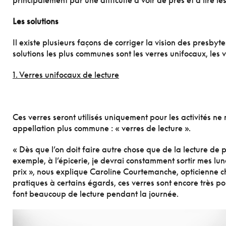
principalement par une difficulté à voir de près et à lire les
Les solutions
Il existe plusieurs façons de corriger la vision des presbyte
solutions les plus communes sont les verres unifocaux, les v
1. Verres unifocaux de lecture
Ces verres seront utilisés uniquement pour les activités ne 
appellation plus commune : « verres de lecture ».
« Dès que l’on doit faire autre chose que de la lecture de p
exemple, à l’épicerie, je devrai constamment sortir mes lun
prix », nous explique Caroline Courtemanche, opticienne 
pratiques à certains égards, ces verres sont encore très p
font beaucoup de lecture pendant la journée.