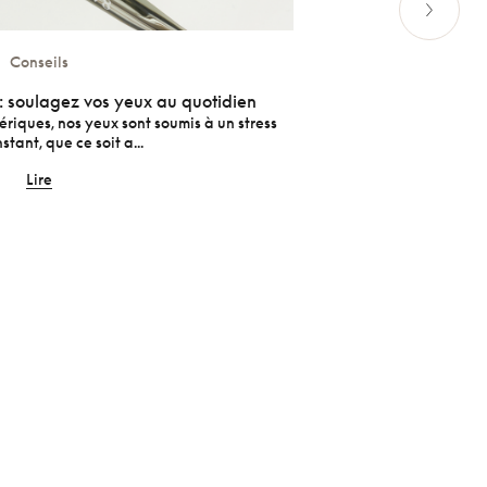
Conseils
 : soulagez vos yeux au quotidien
L’hygiène
ériques, nos yeux sont soumis à un stress
La majorité des ge
stant, que ce soit a...
Lire