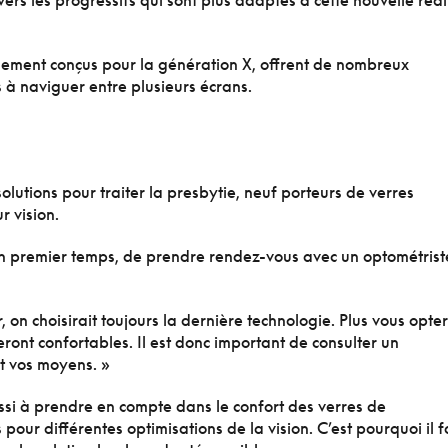
vers les progressifs qui sont plus adaptés à cette nouvelle réal
cialement conçus pour la génération X, offrent de nombreux
à naviguer entre plusieurs écrans.
utions pour traiter la presbytie, neuf porteurs de verres
r vision.
un premier temps, de prendre rendez-vous avec un optométrist
 on choisirait toujours la dernière technologie. Plus vous opte
eront confortables. Il est donc important de consulter un
et vos moyens. »
ssi à prendre en compte dans le confort des verres de
 pour différentes optimisations de la vision. C’est pourquoi il f