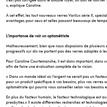
n’est pas corrigée dans le double foyer, on doit se tourner 
», explique Caroline.
À cet effet, les tout nouveaux verres Varilux série X, spé
avantages pour ceux et celles passant beaucoup de temps 
L’importance de voir un optométriste
Malheureusement, bien que nous disposions de plusieurs sol
progressifs sur dix ne portent pas des verres adaptés à leu
Pour Caroline Courtemanche, il est donc important, dans 
afin de faire une évaluation complète de la vision.
« Dans un monde idéal où l’argent ne serait pas un facteur,
pour un produit spécifique à vos besoins, plus vos verres s
optométriste qui pourra vous conseiller selon vos besoins 
En plus du facteur humain, le facteur technologique est au
presbyties.« Il existe différentes recherches et technologies