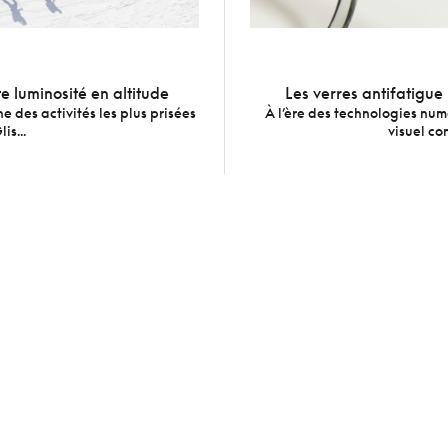
e luminosité en altitude
Les verres antifatigue
une des activités les plus prisées
À l’ère des technologies num
is...
visuel con