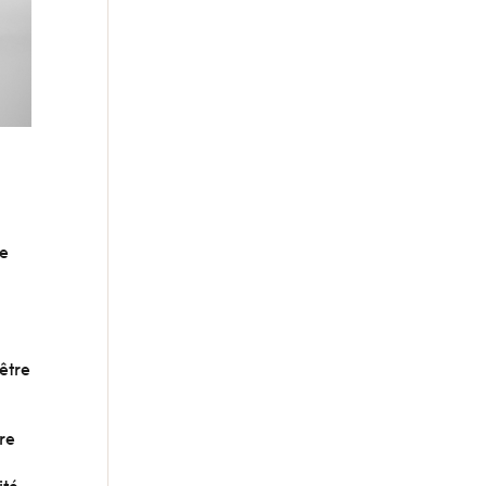
de
être
re