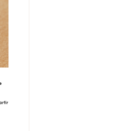
e
artir