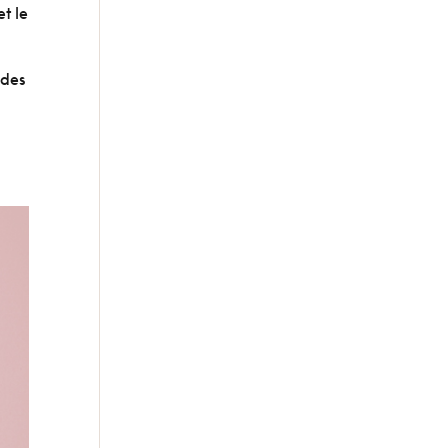
et le
 des