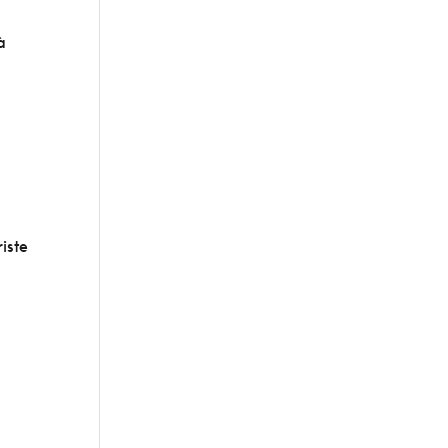
à
iste