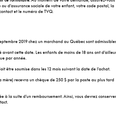
ir ce formulaire
. Au moment de votre demande, assurez-vous
ou d’assurance sociale de votre enfant, votre code postal, la
e contact et le numéro de TVQ.
eptembre 2019 chez un marchand au Québec sont admissibles
é avant cette date. Les enfants de moins de 18 ans ont d’ailleu
vue par année.
oit être soumise dans les 12 mois suivant la date de l’achat.
la mère) recevra un chèque de 250 $ par la poste au plus tard
uée à la suite d’un remboursement. Ainsi, vous devrez conserve
tact.