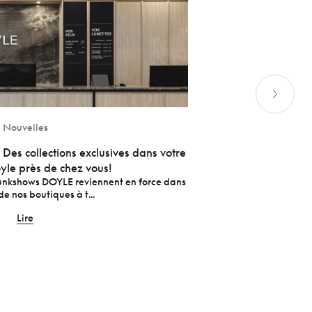
Nouvelles
Des collections exclusives dans votre
Le rêve au bout 
yle près de chez vous!
runkshows DOYLE reviennent en force dans
Amélie Parent-Laper
de nos boutiques à t...
Lire