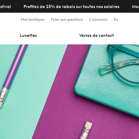
stival
Profitez de 25% de rabais sur toutes nos solaires
Ma
Nos boutiques
Foire aux questions
Connexion
En
Lunettes
Verres de contact