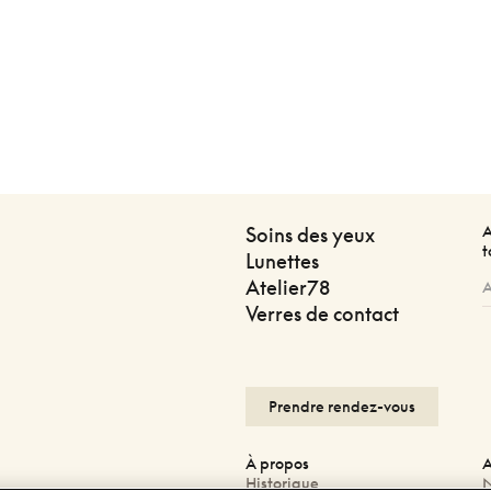
A
Soins des yeux
t
Lunettes
Atelier78
Verres de contact
Prendre rendez-vous
À propos
A
Historique
N