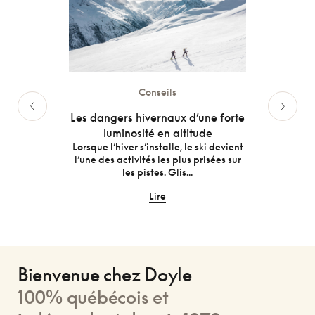
Conseils
 un
Les dangers hivernaux d’une forte
Les v
lus que
luminosité en altitude
Lorsque l’hiver s’installe, le ski devient
À l’è
l’une des activités les plus prisées sur
nos ye
urrait
les pistes. Glis...
 peuvent
Lire
Bienvenue chez Doyle
100% québécois et