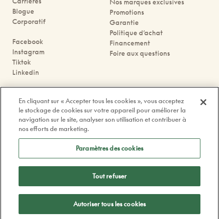
Carrières
Nos marques exclusives
Blogue
Promotions
Corporatif
Garantie
Politique d’achat
Facebook
Financement
Instagram
Foire aux questions
Tiktok
Linkedin
Nous joindre
En cliquant sur « Accepter tous les cookies », vous acceptez
Prendre rendez-vous
le stockage de cookies sur votre appareil pour améliorer la
Nos boutiques
navigation sur le site, analyser son utilisation et contribuer à
Contactez-nous
nos efforts de marketing.
contact@doyle.ca
Paramètres des cookies
Tout refuser
Politique de confidentialité
Légal
Autoriser tous les cookies
© 2026 Doyle Optometristes & Opticiens. Tous Droits Réservés.